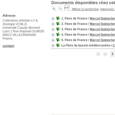
Documents disponibles chez cet 
Affiner la recherche
Interroger
Mot de passe oublié ?
1. Flore de France
/
Marcel Guinoche
2. Flore de France
/
Marcel Guinoche
3. Flore de France
/
Marcel Guinoche
Adresse
4. Flore de France
/
Marcel Guinoche
Collections (Herbier LY &
Zoologie UCBLZ)
5. Flore de France
/
Marcel Guinoche
Université Claude Bernard
La Flore du bassin méditerranéen
/
C
Lyon 1 Rue Raphaël DUBOIS
69622 VILLEURBANNE
France
1
contact