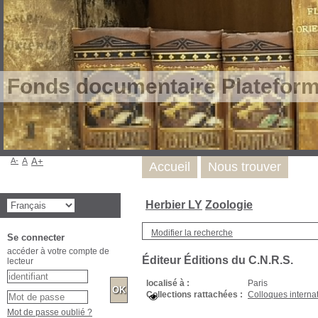
Fonds documentaire Plateform
A-
A
A+
Accueil
Nous trouver
Herbier LY
Zoologie
Modifier la recherche
Éditeur Éditions du C.N.R.S.
Se connecter
localisé à :
Paris
accéder à votre compte de
Collections rattachées :
Colloques internat
lecteur