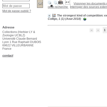
Visionner les documents
cette recherche
Interroger des sources exte
Mot de passe oublié ?
The strongest kind of competition: 
Colligo, 1 (1) (Aout 2018)
Affiner ou comparer
1
Localisation
Herbier
Herbier
[1]
Zoologie
Zoologie
[1]
Mot-clé
19e siècle
19e siècle
[1]
Charles B. Cory
Charles B. Cory
[1]
Daniel G. Elliot
Daniel G. Elliot
[1]
Exposition internationale de 1893
Exposition internationale
de 1893
[1]
Adresse
Frederick J. V. Skiff
Frederick J. V. Skiff
[1]
Collections (Herbier LY &
Zoologie UCBLZ)
Section
Université Claude Bernard
Bibliothèque générale
Bibliothèque générale
[1]
Lyon 1 Rue Raphaël DUBOIS
69622 VILLEURBANNE
Type de document
France
texte imprimé
texte imprimé
[1]
contact