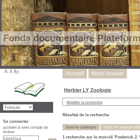
Fonds documentaire Plateform
A-
A
A+
Accueil
Nous trouver
Herbier LY
Zoologie
Modifier la recherche
Résultat de la recherche
Se connecter
Dans le catalogue
Dans les sources affi
accéder à votre compte de
lecteur
1
recherche sur le mot-clé
'Frederick J. V