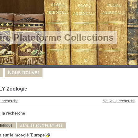
re Plateforme Collections
Nous trouver
 LY
Zoologie
a recherche
Nouvelle recherche
 la recherche
talogue
Dans les sources affiliées
 sur le mot-clé
'Europe'