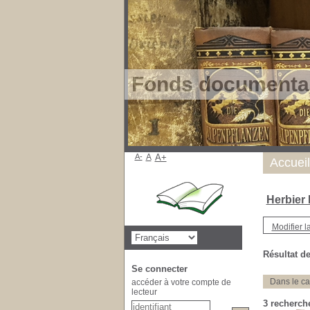
Fonds documentai
A-
A
A+
Accueil
Herbier
Modifier l
Résultat de
Se connecter
Dans le ca
accéder à votre compte de
lecteur
3
recherche