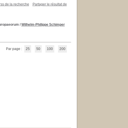
rss de la recherche
Partager le résultat de
europaeorum
/
Wilhelm-Philippe Schimper
Par page :
25
50
100
200