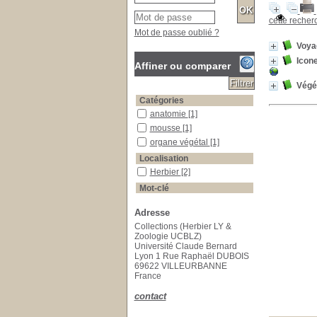
cette reche
Mot de passe oublié ?
Voya
Icon
Affiner ou comparer
Végé
Catégories
anatomie
anatomie
[1]
mousse
mousse
[1]
organe végétal
organe végétal
[1]
Localisation
Herbier
Herbier
[2]
Mot-clé
Europe
Europe
[3]
Adresse
19e siècle
19e siècle
[1]
Collections (Herbier LY &
Bibliothèque universitaire Moretus Plantin
Bibliothèque universitaire
Zoologie UCBLZ)
Moretus Plantin
[1]
Université Claude Bernard
Botanique
Botanique
[1]
Lyon 1 Rue Raphaël DUBOIS
69622 VILLEURBANNE
Catalogues
Catalogues
[1]
France
Écologie végétale
Écologie végétale
[1]
Histoire
Histoire
[1]
contact
Illustration botanique
Illustration botanique
[1]