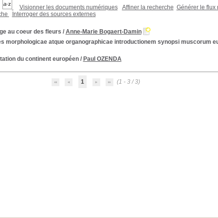
Visionner les documents numériques
Affiner la recherche
Générer le flux 
rche
Interroger des sources externes
ge au coeur des fleurs
/
Anne-Marie Bogaert-Damin
es morphologicae atque organographicae introductionem synopsi muscorum 
tation du continent européen
/
Paul OZENDA
1
(1 - 3 / 3)