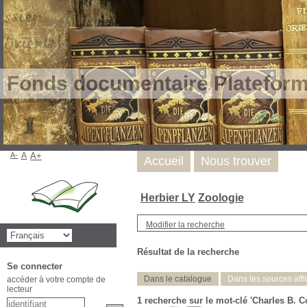
Fonds documentaire Plateform
A-
A
A+
Accueil
Nous trouver
Herbier LY
Zoologie
Modifier la recherche
Résultat de la recherche
Se connecter
Dans le catalogue
Dans les sources affi
accéder à votre compte de
lecteur
1
recherche sur le mot-clé
'Charles B. C