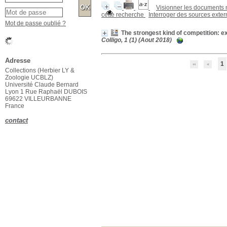
Visionner les documents
cette recherche
Interroger des sources exte
Mot de passe oublié ?
The strongest kind of competition: 
Colligo, 1 (1) (Aout 2018)
Affiner ou comparer
1
Localisation
Herbier
Herbier
[1]
Zoologie
Zoologie
[1]
Mot-clé
19e siècle
19e siècle
[1]
Charles B. Cory
Charles B. Cory
[1]
Daniel G. Elliot
Daniel G. Elliot
[1]
Exposition internationale de 1893
Exposition internationale
de 1893
[1]
Adresse
Frederick J. V. Skiff
Frederick J. V. Skiff
[1]
Collections (Herbier LY &
Zoologie UCBLZ)
Section
Université Claude Bernard
Bibliothèque générale
Bibliothèque générale
[1]
Lyon 1 Rue Raphaël DUBOIS
69622 VILLEURBANNE
Type de document
France
texte imprimé
texte imprimé
[1]
contact