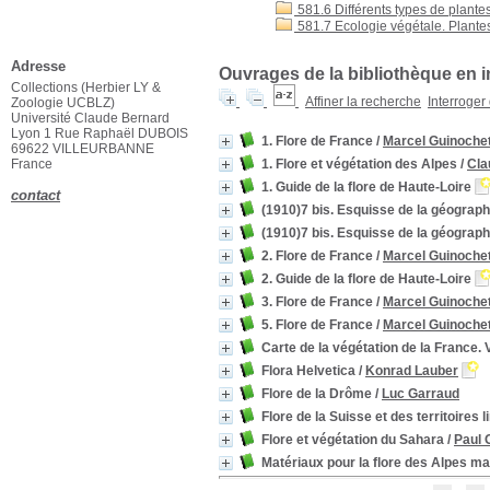
581.6 Différents types de plante
581.7 Ecologie végétale. Plante
Mot de passe oublié ?
Ouvrages de la bibliothèque en i
Affiner la recherche
Interroger
Adresse
1. Flore de France
/
Marcel Guinoche
Collections (Herbier LY &
1. Flore et végétation des Alpes
/
Cla
Zoologie UCBLZ)
Université Claude Bernard
1. Guide de la flore de Haute-Loire
Lyon 1 Rue Raphaël DUBOIS
(1910)7 bis. Esquisse de la géograph
69622 VILLEURBANNE
France
(1910)7 bis. Esquisse de la géograph
2. Flore de France
/
Marcel Guinoche
contact
2. Guide de la flore de Haute-Loire
3. Flore de France
/
Marcel Guinoche
5. Flore de France
/
Marcel Guinoche
Carte de la végétation de la France.
Flora Helvetica
/
Konrad Lauber
Flore de la Drôme
/
Luc Garraud
Flore de la Suisse et des territoires 
Flore et végétation du Sahara
/
Paul
Matériaux pour la flore des Alpes ma