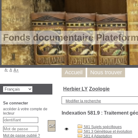
Fonds documentaire Plateform
A-
A
A+
Accueil
Nous trouver
Herbier LY
Zoologie
Modifier la recherche
Indexation 581.9 : Traitement gé
Se connecter
accéder à votre compte de
581 Sujets spécifiques
lecteur
581.3 Génétique et évolution
581.4 Adaptation