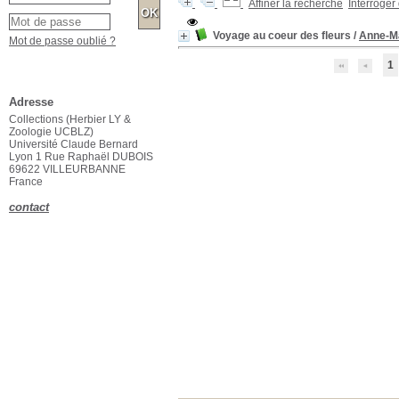
Affiner la recherche
Interroger
Voyage au coeur des fleurs
/
Anne-M
Mot de passe oublié ?
1
Affiner ou comparer
Localisation
Herbier
Herbier
[1]
Mot-clé
19e siècle
19e siècle
[1]
Bibliothèque universitaire Moretus Plantin
Bibliothèque universitaire
Moretus Plantin
[1]
Botanique
Botanique
[1]
Catalogues
Catalogues
[1]
Europe
Europe
[1]
Adresse
Histoire
Histoire
[1]
Collections (Herbier LY &
Zoologie UCBLZ)
Illustration botanique
Illustration botanique
[1]
Université Claude Bernard
Section
Lyon 1 Rue Raphaël DUBOIS
69622 VILLEURBANNE
Bibliothèque générale
Bibliothèque générale
[1]
France
Type de document
contact
texte imprimé
texte imprimé
[1]