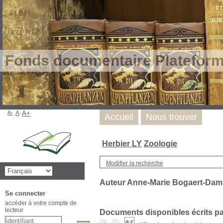
Fonds documentaire Plateform
A-
A
A+
Accueil
Nous trouver
Herbier LY
Zoologie
Modifier la recherche
Auteur Anne-Marie Bogaert-Dam
Se connecter
accéder à votre compte de
lecteur
Documents disponibles écrits par